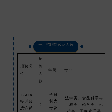
一、招聘岗位及人数
招
招聘岗
聘
学历
专业
位
人
数
全日
12315
3
法学类、食品科学与
制
大
接诉台
2
工程类、药学类、机
接诉员
专及
械类、工商管理类