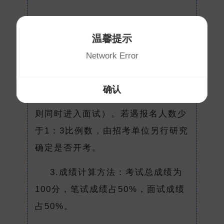
1.采取笔试和面试相结合的方
温馨提示
法，笔试面试均实行百分制计分。
Network Error
2.考生按笔试成绩从高分到低分
以招聘计划1：3的比例确定面试人选
确认
（若入围最后一名出现成绩相同者，
则同时进入面试）。若遇报名人数少
于1：3比例数，由招考单位另行研究
确定是否开考。
3.成绩计算方法：考试总成绩为
100分，笔试成绩占50%，面试成绩
占50%。