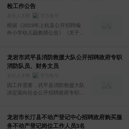
检工作公告
龙岩人才网
官方账号
根据《2023年上杭县公开招聘编
外小学幼儿园教师公告》《关于
2023年上杭县招聘编外小学教师
的补充公告》(分别于2023年7月
18日、9月5日在上杭县人民政府
龙岩市武平县消防救援大队公开招聘政府专职
网站教育局政务公开专栏发布
消防队员、财务文员
龙岩人才网
官方账号
因工作需要，武平县消防救援大队
决定面向社会公开招聘政府专职消
防队员、财务文员，现将有关事项
公告如下：;01招聘原则坚持公
开、平等、竞争、择优、人岗相适
龙岩市长汀县不动产登记中心招聘政府购买服
原则，采取体能测试/笔试、面
务不动产登记岗位工作人员3名