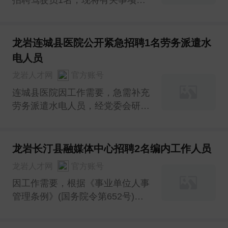
告如下：
龙岩连城县医院公开紧急招聘1名劳务派遣水
电人员
龙岩人才网
官方账号
连城县医院因工作需要，急需补充
劳务派遣水电人员，经党委会研究
决定，面向社会公开紧急招聘劳务
派遣水电人员1名，现将具体工作
方案公告如下：
龙岩长汀县融媒体中心招聘2名编内工作人员
龙岩人才网
官方账号
因工作需要，根据《事业单位人事
管理条例》(国务院令第652号)及
有关文件精神，经研究，决定组织
实施2023年专项公开招聘县融媒