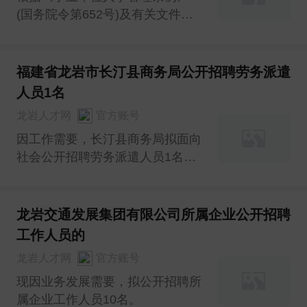
(国务院令第652号)及有关文件精
神，结合我县事业单位工作需要，
经研究，决定组织实施2023年秋
季上杭县事业单位公开招聘工作。
福建省龙岩市长汀县商务局公开招聘劳务派遣
现制定公开招聘工作人员方案(以
人员1名
下简称方案)如下：
龙岩人才网
官方账号
因工作需要，长汀县商务局拟面向
社会公开招聘劳务派遣人员1名。
现将有关事项公告如下：
龙岩交通发展集团有限公司所属企业公开招聘
工作人员的
龙岩人才网
官方账号
现因业务发展需要，拟公开招聘所
属企业工作人员10名。