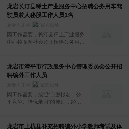
体中心工作人员的工作。现制定专
龙岩长汀县稀土产业服务中心招聘公务用车驾
项公开招聘工作人员方案(以下简
驶员兼人秘股工作人员1名
称方案)如下：
龙岩人才网
官方账号
因工作需要，长汀县稀土产业服务
中心拟面向社会公开招聘公务用车
驾驶员兼人秘股工作人员1名。现
将有关事项公告如下：
龙岩市漳平市行政服务中心管理委员会公开招
聘编外工作人员
龙岩人才网
官方账号
因工作需要，按照“自愿报名、公
平竞争、择优录用”的原则，经研
究，决定对外公开招聘编外工作人
员，具体招聘事宜公告如下：
龙岩市上杭县补充招聘编外小学教师考试及体