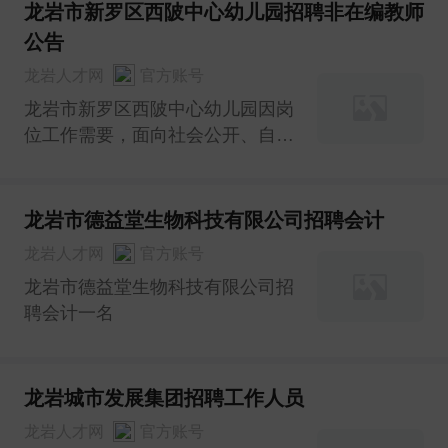
本条件1.具有中华人民共和国国
龙岩市新罗区西陂中心幼儿园招聘非在编教师
籍;2.拥护中国共产党领导，遵守中
公告
华人民共和国宪法，遵守法律、法
龙岩人才网
官方账号
规，品行端正;3.年满20周岁以
上，4
龙岩市新罗区西陂中心幼儿园因岗
位工作需要，面向社会公开、自主
招聘教师2名。
龙岩市德益堂生物科技有限公司招聘会计
龙岩人才网
官方账号
龙岩市德益堂生物科技有限公司招
聘会计一名
龙岩城市发展集团招聘工作人员
龙岩人才网
官方账号