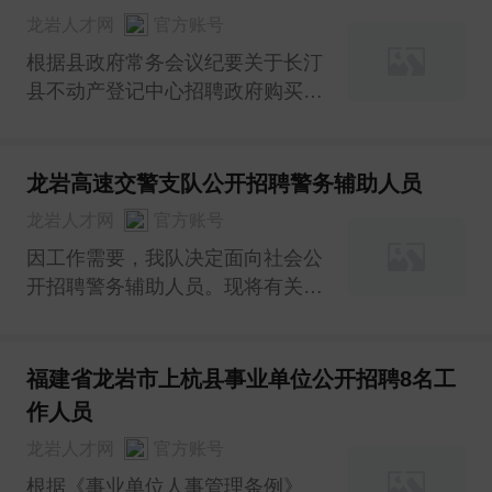
试、体检、考察政审相结合的方
龙岩人才网
官方账号
法，择优录取。02招聘岗位要求和
薪酬待遇一 ;招聘
根据县政府常务会议纪要关于长汀
县不动产登记中心招聘政府购买服
务工作人员精神，为做好我县不动
产统一登记工作，需补录政府购买
服务不动产登记岗位工作人员3
龙岩高速交警支队公开招聘警务辅助人员
名，按照“公开、公平、公正、择
龙岩人才网
官方账号
优”的原则，现将有关事项公告如
因工作需要，我队决定面向社会公
下：
开招聘警务辅助人员。现将有关事
项公告如下：
福建省龙岩市上杭县事业单位公开招聘8名工
作人员
龙岩人才网
官方账号
根据《事业单位人事管理条例》