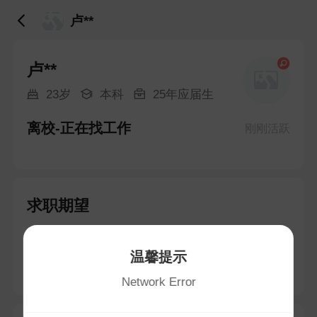
卢**
卢**
23岁
本科
25年应届生
离校-正在找工作
刚刚活跃
求职期望
平面设计
温馨提示
不限地区 · 面议
Network Error