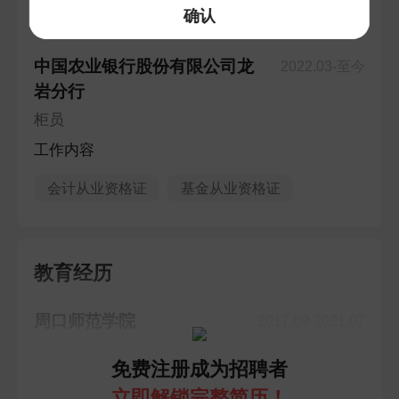
确认
工作经验
工作5年2个月 · 1段工作经历
中国农业银行股份有限公司龙
2022.03-至今
岩分行
柜员
工作内容
会计从业资格证
基金从业资格证
教育经历
周口师范学院
2017.09-2021.07
本科 · 财务管理
免费注册成为招聘者
立即解锁完整简历！