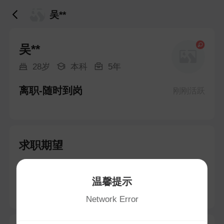
吴**
吴**
28岁
本科
5年
离职-随时到岗
刚刚活跃
求职期望
出纳
温馨提示
不限地区 · 5-6K
Network Error